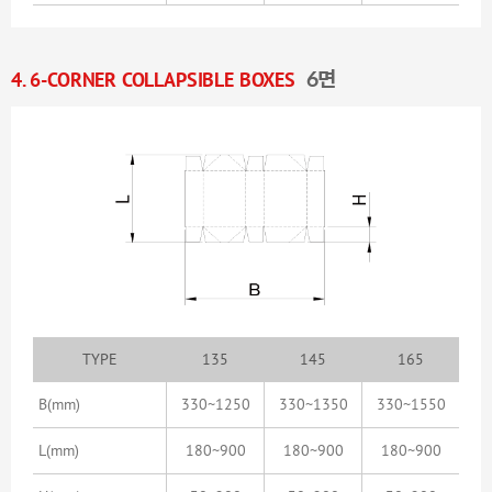
4. 6-CORNER COLLAPSIBLE BOXES
6면
TYPE
135
145
165
B
(mm)
330~1250
330~1350
330~1550
L
(mm)
180~900
180~900
180~900