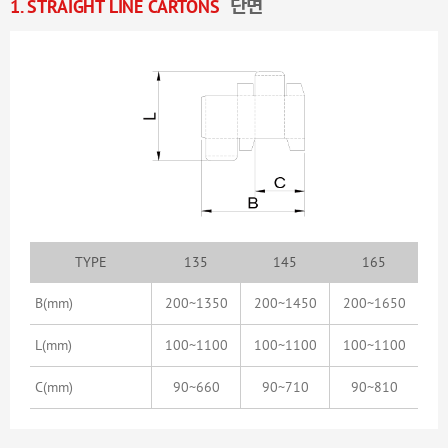
1. STRAIGHT LINE CARTONS
단면
TYPE
135
145
165
B
(mm)
200~1350
200~1450
200~1650
L
(mm)
100~1100
100~1100
100~1100
C
(mm)
90~660
90~710
90~810