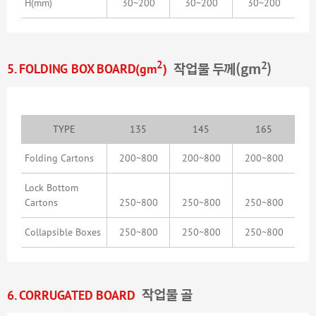
H
(mm)
30~200
30~200
30~200
2
2
5. FOLDING BOX BOARD(gm
)
작업물 두께(gm
)
TYPE
135
145
165
Folding Cartons
200~800
200~800
200~800
Lock Bottom
Cartons
250~800
250~800
250~800
Collapsible Boxes
250~800
250~800
250~800
6. CORRUGATED BOARD
작업물 골