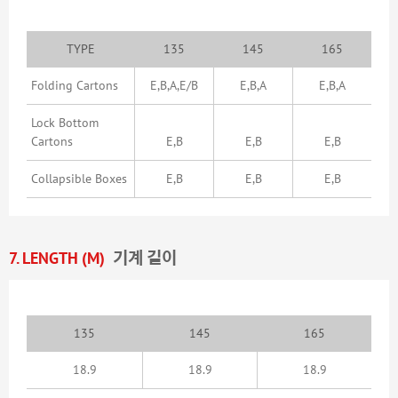
TYPE
135
145
165
Folding Cartons
E,B,A,E/B
E,B,A
E,B,A
Lock Bottom
Cartons
E,B
E,B
E,B
Collapsible Boxes
E,B
E,B
E,B
7. LENGTH (M)
기계 길이
135
145
165
18.9
18.9
18.9